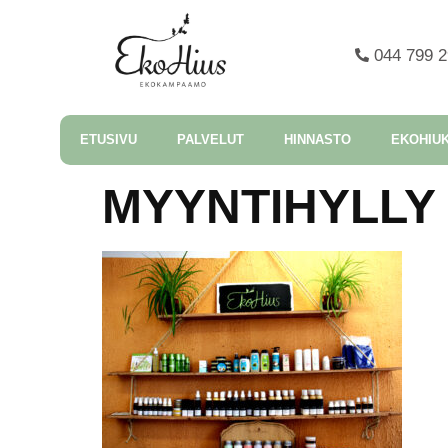
044 799 
ETUSIVU
PALVELUT
HINNASTO
EKOHIU
MYYNTIHYLLY