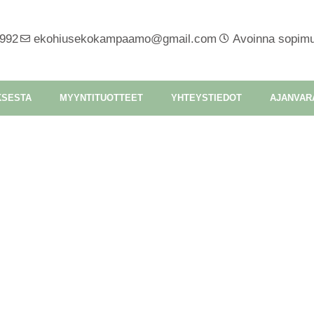
2992
ekohiusekokampaamo@gmail.com
Avoinna sopim
KSESTA
MYYNTITUOTTEET
YHTEYSTIEDOT
AJANVAR