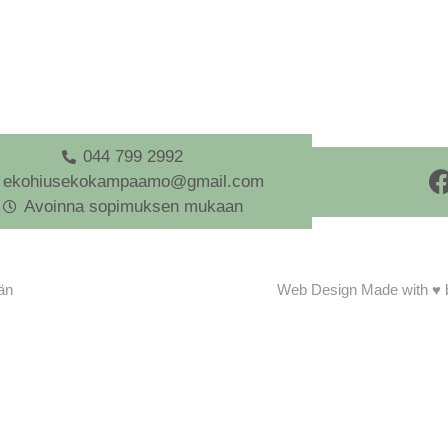
044 799 2992
ekohiusekokampaamo@gmail.com
Avoinna sopimuksen mukaan
än
Web Design Made with ♥ 